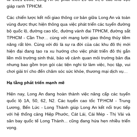
giáp ranh TPHCM.
Các chiến lược kết nối giao thông cơ bản giữa Long An và toàn
vùng được thực hiện thông qua việc phát triển các tuyến đường
bộ quốc lộ, đường cao tốc, đường vành đai TPHCM, đường sắt
TPHCM - Cần Thơ… cùng với mạng lưới giao thông thủy tiềm
năng rất lớn. Cùng với đó là sự ra đời của các khu đô thị mới
hiện đại đang tạo ra xu hướng cho việc phát triển đô thị gắn
liền môi trường sinh thái, bảo vệ cảnh quan môi trường bản địa
nhưng bao gồm trọn gói các tiện nghi từ làm việc, học tập, vui
chơi giải trí cho đến chăm sóc sức khỏe, thương mại dịch vụ…
Hạ tầng phát triển mạnh mẽ
Hiện nay, Long An đang hoàn thành việc nâng cấp các tuyến
quốc lộ 1A, 50, 62, N2. Các tuyến cao tốc TP.HCM - Trung
Lương, Bến Lức - Long Thành giúp Long An kết nối trực tiếp
với hệ thống cảng Hiệp Phước, Cát Lái, Cái Mép - Thị Vải và
sân bay quốc tế Long Thành... cũng đang hứa hẹn nhiều triển
vọng.