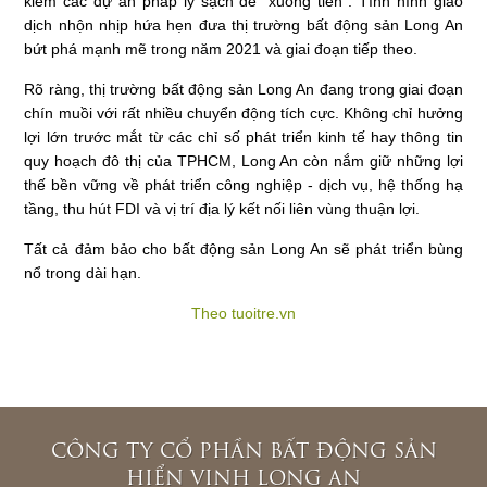
kiếm các dự án pháp lý sạch để "xuống tiền". Tình hình giao
dịch nhộn nhịp hứa hẹn đưa thị trường bất động sản Long An
bứt phá mạnh mẽ trong năm 2021 và giai đoạn tiếp theo.
Rõ ràng, thị trường bất động sản Long An đang trong giai đoạn
chín muồi với rất nhiều chuyển động tích cực. Không chỉ hưởng
lợi lớn trước mắt từ các chỉ số phát triển kinh tế hay thông tin
quy hoạch đô thị của TPHCM, Long An còn nắm giữ những lợi
thế bền vững về phát triển công nghiệp - dịch vụ, hệ thống hạ
tầng, thu hút FDI và vị trí địa lý kết nối liên vùng thuận lợi.
Tất cả đảm bảo cho bất động sản Long An sẽ phát triển bùng
nổ trong dài hạn.
Theo tuoitre.vn
CÔNG TY CỔ PHẦN BẤT ĐỘNG SẢN
HIỂN VINH LONG AN