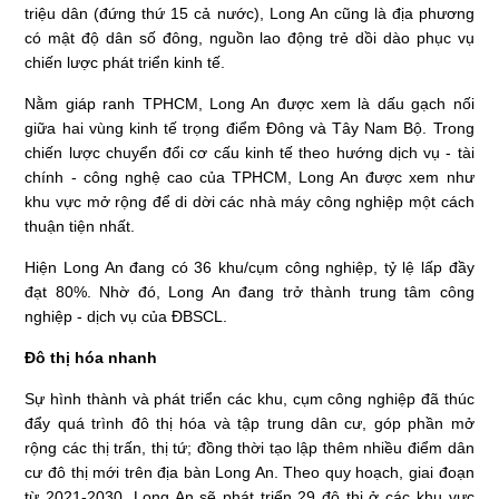
triệu dân (đứng thứ 15 cả nước), Long An cũng là địa phương
có mật độ dân số đông, nguồn lao động trẻ dồi dào phục vụ
chiến lược phát triển kinh tế.
Nằm giáp ranh TPHCM, Long An được xem là dấu gạch nối
giữa hai vùng kinh tế trọng điểm Đông và Tây Nam Bộ. Trong
chiến lược chuyển đổi cơ cấu kinh tế theo hướng dịch vụ - tài
chính - công nghệ cao của TPHCM, Long An được xem như
khu vực mở rộng để di dời các nhà máy công nghiệp một cách
thuận tiện nhất.
Hiện Long An đang có 36 khu/cụm công nghiệp, tỷ lệ lấp đầy
đạt 80%. Nhờ đó, Long An đang trở thành trung tâm công
nghiệp - dịch vụ của ĐBSCL.
Đô thị hóa nhanh
Sự hình thành và phát triển các khu, cụm công nghiệp đã thúc
đẩy quá trình đô thị hóa và tập trung dân cư, góp phần mở
rộng các thị trấn, thị tứ; đồng thời tạo lập thêm nhiều điểm dân
cư đô thị mới trên địa bàn Long An. Theo quy hoạch, giai đoạn
từ 2021-2030, Long An sẽ phát triển 29 đô thị ở các khu vực