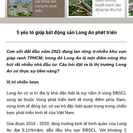
LỊCH NGHỈ LỄ
GARDEN LÀM
tuyến đường
L
bất động sản
NGHỈ LỄ GIỖ
GIẢI PHÓNG
NHỘN NHỊP
huyết mạch, tạo
N
Long An phát
TỔ HÙNG
MIỀN NAM
ĐẤT NỀN
động lực thu hút
N
triển
VƯƠNG
THỐNG NHẤT
LONG AN
đầu tư
2
ĐẤT NƯỚC VÀ
QUỐC TẾ LAO
ĐỘNG
5 yếu tố giúp bất động sản Long An phát triển
Cơn sốt đất đầu năm 2021 đang lan rộng ở nhiều khu vực
giáp ranh TPHCM; trong đó Long An là một điểm nóng thu
hút rất nhiều nhà đầu tư. Câu hỏi đặt ra là thị trường Long
An có thực sự tiềm năng?
Vị trí chiến lược
Long An có vị trí địa lý khá đặc biệt là tuy nằm ở vùng ĐBSCL
song lại thuộc Vùng phát triển kinh tế trọng điểm phía Nam,
vùng kinh tế động lực có vai trò đặc biệt quan trọng trong chiến
lược phát triển kinh tế của Việt Nam.
Giai đoạn 2016 - 2020, tăng trưởng kinh tế bình quân của Long
An đạt 9,11%/năm, dẫn đầu khu vực ĐBSCL. Với khoảng 2