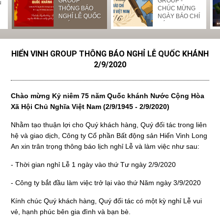
GROUP
GROUP -
u
THÔNG BÁO
CHÚC MỪNG
NGHỈ LỄ QUỐC
NGÀY BÁO CHÍ
KHÁNH
CÁCH MẠNG
2/9/2020
VIỆT NAM
HIỂN VINH GROUP THÔNG BÁO NGHỈ LỄ QUỐC KHÁNH
2/9/2020
Chào mừng Kỷ niêm 75 năm Quốc khánh Nước Cộng Hòa
Xã Hội Chủ Nghĩa Việt Nam (2/9/1945 - 2/9/2020)
Nhằm tạo thuận lợi cho Quý khách hàng, Quý đối tác trong liên
hệ và giao dịch, Công ty Cổ phần Bất động sản Hiển Vinh Long
An xin trân trọng thông báo lịch nghỉ Lễ và làm việc như sau:
- Thời gian nghỉ Lễ 1 ngày vào thứ Tư ngày 2/9/2020
- Công ty bắt đầu làm việc trở lại vào thứ Năm ngày 3/9/2020
Kính chúc Quý khách hàng, Quý đối tác có một kỳ nghỉ Lễ vui
vẻ, hạnh phúc bên gia đình và bạn bè.