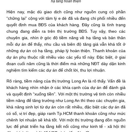
hạ tầng hoàn thiện
Hiện nay, mặc dù giao dịch cũng như nguồn cung có phần
“chững lại” cộng với tâm lý e dè đã và đang chi phối nhiều đến
quyết định mua BĐS của khách hàng. Đây cũng là tình trạng
chung đang diễn ra trên thị trường BĐS. Tuy vậy, theo các
chuyên gia, nhìn ở góc độ tiềm năng về hạ tầng và bản thân
mỗi dự án để thấy, nhu cầu và biên độ tăng giá vẫn khá tốt ở
những dự án có hạ tầng, pháp lý hoàn thiện. Thanh khoản của
dự án phụ thuộc rất nhiều vào các yếu tố này. Đặc biệt, ở giai
đoạn cuối năm cũng là thời điểm mà những NĐT dày dặn kinh
nghiệm tìm kiếm các dự án để chốt lời, thu lợi nhuận.
Rõ ràng, tiềm năng của thị trường Long An là rõ thấy. Vấn đề là
khách hàng nhìn nhận ở các khía cạnh của dự án để đánh giá
và quyết định “xuống tiền”. Với một thị trường vệ tinh còn nhiều
tiềm năng để tăng trưởng như Long An thì theo các chuyên gia,
khả năng sinh lợi từ dự án còn rất nhiều, đặc biệt các dự án đã
có sổ, vị trí đẹp, giáp ranh Tp.HCM thanh khoản cũng như mức
chênh lợi nhuận sẽ khá tốt. Với một thị trường đang dồn nguồn
lực để phát triển hạ tầng kết nối cũng như kinh tế - xã hội thì