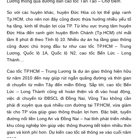
Lương thông qua đường dẫn cao tốc Tân Tạo – Chợ Đệm.
So với các huyện khác, huyện Đức Hòa có lợi thế giáp ranh
Tp.HCM, cho nên nơi đây cũng được thừa hưởng nhiều yếu tố
hạ tầng, kinh tế thuận lợi của TP. Từ khu vực trung tâm huyện
Đức Hòa đến ranh giới huyện Bình Chánh (Tp.HCM) chỉ mất
tầm 8 phút đi theo Tỉnh lộ 10. Nhiều dự án hạ tầng giao thông
cũng được chú trọng đầu tư như cao tốc TP.HCM – Trung
Lương, Quốc lộ 1A, Quốc lộ N2, cao tốc Bến Lức - Long
Thành....
Cao tốc TP.HCM – Trung Lương là dự án giao thông hiện hữu
từ năm 2010 đến nay giúp rút ngắn quãng đường và thời gian
di chuyển từ miền Tây đến miền Đông. Sắp tới, cao tốc Bến
Lức – Long Thành cũng sẽ hoàn thiện và đi vào hoạt động,
việc di chuyển từ ĐBSCL đi Đồng Nai, Vũng Tàu không cần
phải đi xuyên qua quá nhiều con đường tại TP.HCM, vừa giảm
tải cho TP vừa giúp giao thông thuận lợi hơn. Đặc biệt, tuyến
đường nối liền Long An và Đồng Nai – hai tỉnh phát triển nhiều
khu công nghiệp lớn giúp việc thông thương tiết kiệm nhiều thời
gian và kinh phí hơn. Dự kiến cao tốc sẽ thông xe vào cuối năm