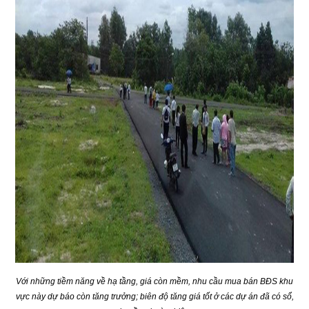
Với những tiềm năng về hạ tầng, giá còn mềm, nhu cầu mua bán BĐS khu
vực này dự báo còn tăng trưởng; biên độ tăng giá tốt ở các dự án đã có sổ,