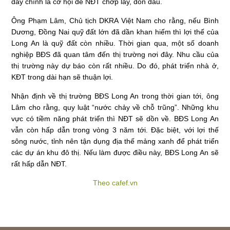
đây chính là cơ hội để NĐT chớp lấy, đón đầu.
Ông Phạm Lâm, Chủ tịch DKRA Việt Nam cho rằng, nếu Bình
Dương, Đồng Nai quỹ đất lớn đã dần khan hiếm thì lợi thế của
Long An là quỹ đất còn nhiều. Thời gian qua, một số doanh
nghiệp BĐS đã quan tâm đến thị trường nơi đây. Nhu cầu của
thị trường này dự báo còn rất nhiều. Do đó, phát triển nhà ở,
KĐT trong dài hạn sẽ thuận lợi.
Nhận định về thị trường BĐS Long An trong thời gian tới, ông
Lâm cho rằng, quy luật “nước chảy về chỗ trũng”. Những khu
vực có tiềm năng phát triển thì NĐT sẽ dồn về. BĐS Long An
vẫn còn hấp dẫn trong vòng 3 năm tới. Đặc biệt, với lợi thế
sông nước, tỉnh nên tận dụng địa thế mảng xanh để phát triển
các dự án khu đô thị. Nếu làm được điều này, BĐS Long An sẽ
rất hấp dẫn NĐT.
Theo cafef.vn