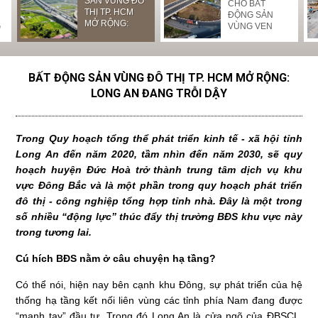
LỊCH NGHỈ LỄ
GARDEN LÀM
SẢN VÙNG ĐÔ
L
NGHỈ LỄ GIỖ
CHO BẤT
GIẢI PHÓNG
NHỘN NHỊP
THỊ TP. HCM
N
TỔ HÙNG
ĐỘNG SẢN
MIỀN NAM
ĐẤT NỀN
MỞ RỘNG:
N
G
VƯƠNG
VÙNG VEN
THỐNG NHẤT
LONG AN
LONG AN
2
ĐẤT NƯỚC VÀ
ĐANG TRỖI
QUỐC TẾ LAO
DẬY
ĐỘNG
BẤT ĐỘNG SẢN VÙNG ĐÔ THỊ TP. HCM MỞ RỘNG:
LONG AN ĐANG TRỖI DẬY
Trong Quy hoạch tổng thể phát triển kinh tế - xã hội tỉnh
Long An đến năm 2020, tầm nhìn đến năm 2030, sẽ quy
hoạch huyện Đức Hoà trở thành trung tâm dịch vụ khu
vực Đông Bắc và là một phần trong quy hoạch phát triển
đô thị - công nghiệp tổng hợp tỉnh nhà. Đây là một trong
số nhiều “động lực” thúc đẩy thị trường BĐS khu vực này
trong tương lai.
Cú hích BĐS nằm ở câu chuyện hạ tầng?
Có thể nói, hiện nay bên cạnh khu Đông, sự phát triển của hệ
thống hạ tầng kết nối liên vùng các tỉnh phía Nam đang được
“mạnh tay” đầu tư. Trong đó Long An là cửa ngõ của ĐBSCL,