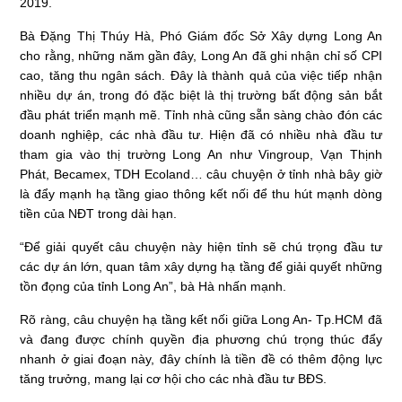
2019.
Bà Đặng Thị Thúy Hà, Phó Giám đốc Sở Xây dựng Long An
cho rằng, những năm gần đây, Long An đã ghi nhận chỉ số CPI
cao, tăng thu ngân sách. Đây là thành quả của việc tiếp nhận
nhiều dự án, trong đó đặc biệt là thị trường bất động sản bắt
đầu phát triển mạnh mẽ. Tỉnh nhà cũng sẵn sàng chào đón các
doanh nghiệp, các nhà đầu tư. Hiện đã có nhiều nhà đầu tư
tham gia vào thị trường Long An như Vingroup, Vạn Thịnh
Phát, Becamex, TDH Ecoland… câu chuyện ở tỉnh nhà bây giờ
là đẩy mạnh hạ tầng giao thông kết nối để thu hút mạnh dòng
tiền của NĐT trong dài hạn.
“Để giải quyết câu chuyện này hiện tỉnh sẽ chú trọng đầu tư
các dự án lớn, quan tâm xây dựng hạ tầng để giải quyết những
tồn đọng của tỉnh Long An”, bà Hà nhấn mạnh.
Rõ ràng, câu chuyện hạ tầng kết nối giữa Long An- Tp.HCM đã
và đang được chính quyền địa phương chú trọng thúc đẩy
nhanh ở giai đoạn này, đây chính là tiền đề có thêm động lực
tăng trưởng, mang lại cơ hội cho các nhà đầu tư BĐS.