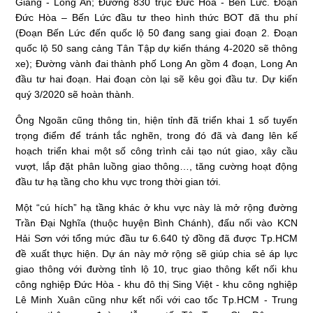
Giang - Long An; Đường 830 trục Đức Hòa - Bến Lức. Đoạn
Đức Hòa – Bến Lức đầu tư theo hình thức BOT đã thu phí
(Đoạn Bến Lức đến quốc lộ 50 đang sang giai đoạn 2. Đoạn
quốc lộ 50 sang cảng Tân Tập dự kiến tháng 4-2020 sẽ thông
xe); Đường vành đai thành phố Long An gồm 4 đoạn, Long An
đầu tư hai đoạn. Hai đoạn còn lại sẽ kêu gọi đầu tư. Dự kiến
quý 3/2020 sẽ hoàn thành.
Ông Ngoãn cũng thông tin, hiện tỉnh đã triển khai 1 số tuyến
trọng điểm để tránh tắc nghẽn, trong đó đã và đang lên kế
hoạch triển khai một số công trình cải tạo nút giao, xây cầu
vượt, lắp đặt phân luồng giao thông…, tăng cường hoạt động
đầu tư hạ tầng cho khu vực trong thời gian tới.
Một “cú hích” hạ tầng khác ở khu vực này là mở rộng đường
Trần Đại Nghĩa (thuộc huyện Bình Chánh), đấu nối vào KCN
Hải Sơn với tổng mức đầu tư 6.640 tỷ đồng đã được Tp.HCM
đề xuất thực hiện. Dự án này mở rộng sẽ giúp chia sẻ áp lực
giao thông với đường tỉnh lộ 10, trục giao thông kết nối khu
công nghiệp Đức Hòa - khu đô thị Sing Việt - khu công nghiệp
Lê Minh Xuân cũng như kết nối với cao tốc Tp.HCM - Trung