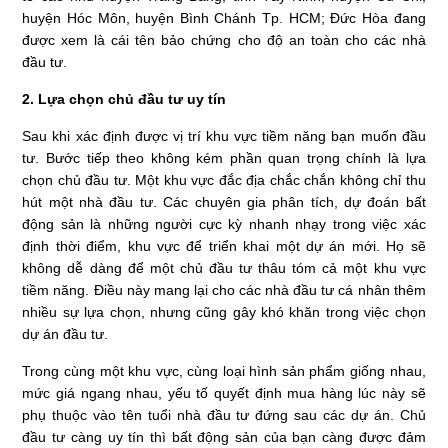
huyện Hóc Môn, huyện Bình Chánh Tp. HCM; Đức Hòa đang
được xem là cái tên bảo chứng cho độ an toàn cho các nhà
đầu tư.
2. Lựa chọn chủ đầu tư uy tín
Sau khi xác định được vị trí khu vực tiềm năng bạn muốn đầu
tư. Bước tiếp theo không kém phần quan trọng chính là lựa
chọn chủ đầu tư. Một khu vực đắc địa chắc chắn không chỉ thu
hút một nhà đầu tư. Các chuyên gia phân tích, dự đoán bất
động sản là những người cực kỳ nhanh nhạy trong việc xác
định thời điểm, khu vực để triển khai một dự án mới. Họ sẽ
không dễ dàng để một chủ đầu tư thâu tóm cả một khu vực
tiềm năng. Điều này mang lại cho các nhà đầu tư cá nhân thêm
nhiều sự lựa chọn, nhưng cũng gây khó khăn trong việc chọn
dự án đầu tư.
Trong cùng một khu vực, cùng loại hình sản phẩm giống nhau,
mức giá ngang nhau, yếu tố quyết định mua hàng lúc này sẽ
phụ thuộc vào tên tuổi nhà đầu tư đứng sau các dự án. Chủ
đầu tư càng uy tín thì bất động sản của bạn càng được đảm